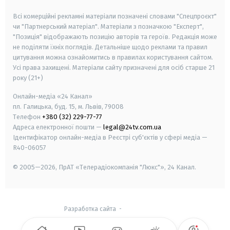
smart tv
samsung smart tv
Всі комерційні рекламні матеріали позначені словами "Спецпроєкт"
чи "Партнерський матеріал". Матеріали з позначкою "Експерт",
"Позиція" відображають позицію авторів та героїв. Редакція може
не поділяти їхніх поглядів. Детальніше щодо реклами та правил
цитування можна ознайомитись в правилах користування сайтом.
Усі права захищені.
Матеріали сайту призначені для осіб старше
21
року (21+)
Онлайн-медіа «24 Канал»
пл. Галицька, буд. 15, м. Львів, 79008
Телефон
+380 (32) 229-77-77
Адреса електронної пошти —
legal@24tv.com.ua
Ідентифікатор онлайн-медіа в Реєстрі суб'єктів у сфері медіа —
R40-06057
© 2005—2026,
ПрАТ «Телерадіокомпанія "Люкс"», 24 Канал.
Разработка сайта
-