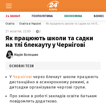
24 КАНАЛ
ГЕОПОЛІТИКА
ЕКОНОМІКА
БІЗНЕС
Освіта
Освіта в Україні
Як працюють школи та садки на тлі блекауту у Чернігові
21 жовтня,
22:00
2
Як працюють школи та садки
на тлі блекауту у Чернігові
Марія Волошин
ОСНОВНІ ТЕЗИ
У
Чернігові
через блекаут школи працюють
дистанційно в асинхронному режимі, а
дитсадки організували чергові групи.
Про зміни в роботі закладів освіти батькам
повідомлять додатково.