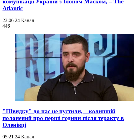
комунікації України з Ілоном Маском, – The
Atlantic
23:06
24 Канал
446
"Швидку" до нас не пустили, – колишній
полонений про перші години після теракту в
Оленівці
05:21
24 Канал