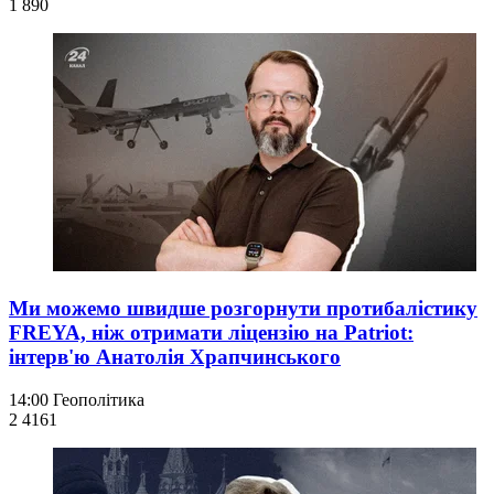
1 890
Ми можемо швидше розгорнути протибалістику
FREYA, ніж отримати ліцензію на Patriot:
інтерв'ю Анатолія Храпчинського
14:00
Геополітика
2 416
1