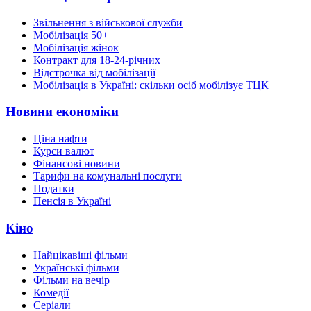
Звільнення з військової служби
Мобілізація 50+
Мобілізація жінок
Контракт для 18-24-річних
Відстрочка від мобілізації
Мобілізація в Україні: скільки осіб мобілізує ТЦК
Новини економіки
Ціна нафти
Курси валют
Фінансові новини
Тарифи на комунальні послуги
Податки
Пенсія в Україні
Кіно
Найцікавіші фільми
Українські фільми
Фільми на вечір
Комедії
Серіали