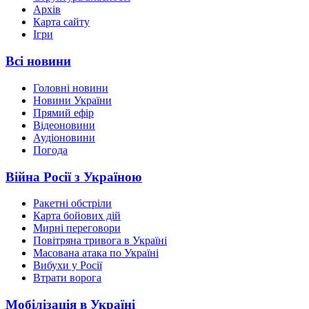
Архів
Карта сайту
Ігри
Всі новини
Головні новини
Новини України
Прямий ефір
Відеоновини
Аудіоновини
Погода
Війна Росії з Україною
Ракетні обстріли
Карта бойових дій
Мирні переговори
Повітряна тривога в Україні
Масована атака по Україні
Вибухи у Росії
Втрати ворога
Мобілізація в Україні