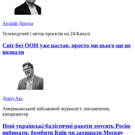
Андрій Дрозда
Телеведучий і автор проєктів на 24 Каналі
Світ без ООН уже настав, просто ми цього ще не
визнали
Девід Акс
Американський військовий журналіст, письменник,
кінорежисер
Нові українські балістичні ракети змусять Росію
вибирати: бомбити Київ чи захищати Москву