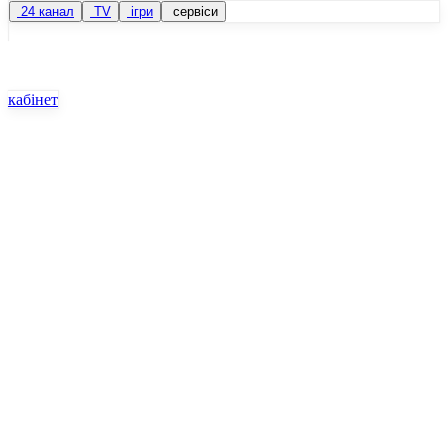
24 канал
TV
ігри
сервіси
кабінет