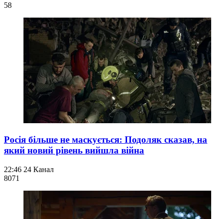
58
Росія більше не маскується: Подоляк сказав, на
який новий рівень вийшла війна
22:46
24 Канал
807
1