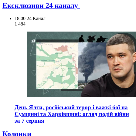
Ексклюзиви 24 каналу
18:00
24 Канал
1 484
День Ялти, російський терор і важкі бої на
Сумщині та Харківщині: огляд подій війни
за 7 серпня
Колонки