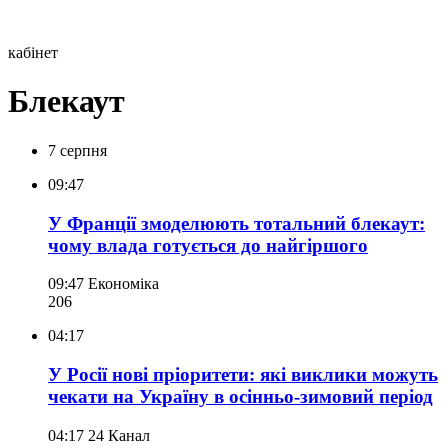
кабінет
Блекаут
7 серпня
09:47
У Франції змоделюють тотальний блекаут:
чому влада готується до найгіршого
09:47
Економіка
206
04:17
У Росії нові пріоритети: які виклики можуть
чекати на Україну в осінньо-зимовий період
04:17
24 Канал