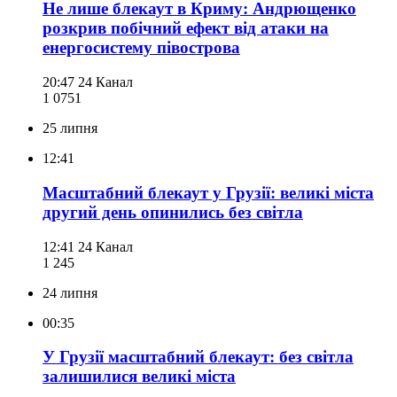
Не лише блекаут в Криму: Андрющенко
розкрив побічний ефект від атаки на
енергосистему півострова
20:47
24 Канал
1 075
1
25 липня
12:41
Масштабний блекаут у Грузії: великі міста
другий день опинились без світла
12:41
24 Канал
1 245
24 липня
00:35
У Грузії масштабний блекаут: без світла
залишилися великі міста