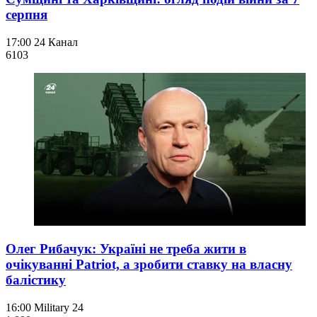
серпня
17:00
24 Канал
610
3
Олег Рибачук: Україні не треба жити в
очікуванні Patriot, а зробити ставку на власну
балістику
16:00
Military 24