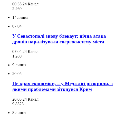
00:35
24 Канал
2 260
14 липня
07:04
У Севастополі знову блекаут: нічна атака
дронів паралізувала енергосистему міста
07:04
24 Канал
1 280
9 липня
20:05
Це крах економіки, – у Меджлісі розкрили, з
якими проблемами зіткнувся Крим
20:05
24 Канал
9 832
3
8 липня