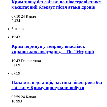
Крим знову без світла: на півострові стався
масштабний блекаут після атаки дронів
07:10
24 Канал
2 434
1
5 липня
19:43
Крим поринув у темряву внаслідок
українських авіаударів, – The Telegraph
19:43
Геополітика
3 669
07:59
Палають підстанції, частина півострова без
світла: у Криму пролунали вибухи
07:59
24 Канал
10 993