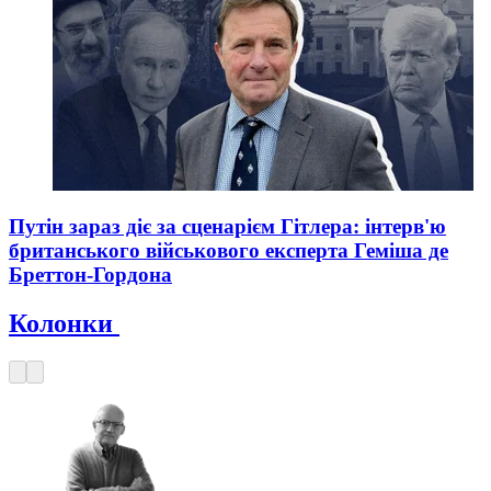
Путін зараз діє за сценарієм Гітлера: інтерв'ю
британського військового експерта Геміша де
Бреттон-Гордона
Колонки