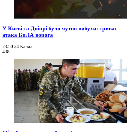
У Києві та Дніпрі було чутно вибухи: триває
атака БпЛА ворога
23:50
24 Канал
438