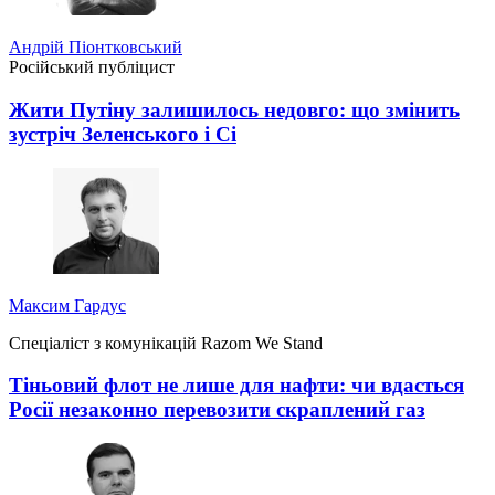
Андрій Піонтковський
Російський публіцист
Жити Путіну залишилось недовго: що змінить
зустріч Зеленського і Сі
Максим Гардус
Спеціаліст з комунікацій Razom We Stand
Тіньовий флот не лише для нафти: чи вдасться
Росії незаконно перевозити скраплений газ