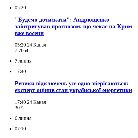
05:20
"Будемо дотискати": Андрющенко
заінтригував прогнозом, що чекає на Крим
вже восени
05:20
24 Канал
7 766
4
7 липня
17:40
Ризики відключень усе одно зберігаються:
експерт оцінив стан української енергетики
17:40
24 Канал
307
2
6 липня
07:10