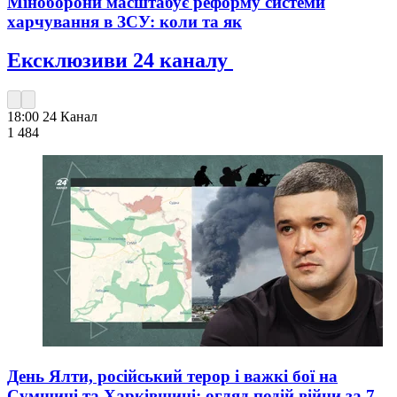
Міноборони масштабує реформу системи
харчування в ЗСУ: коли та як
Ексклюзиви 24 каналу
18:00
24 Канал
1 484
День Ялти, російський терор і важкі бої на
Сумщині та Харківщині: огляд подій війни за 7