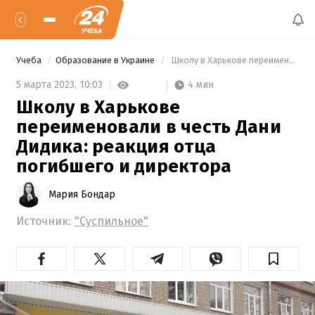
Учеба
Образование в Украине
 Школу в Харькове переименовали в честь Дани Дидика: реакция отца погибшего и директора 
4 мин
5 марта 2023,
10:03
Школу в Харькове
переименовали в честь Дани
Дидика: реакция отца
погибшего и директора
Мария Бондар
Источник:
"Суспильное"