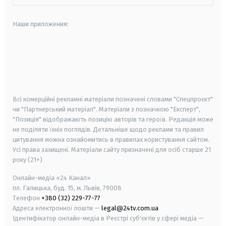
Наши приложения:
android
apple
smart tv
samsung smart tv
Всі комерційні рекламні матеріали позначені словами "Спецпроєкт"
чи "Партнерський матеріал". Матеріали з позначкою "Експерт",
"Позиція" відображають позицію авторів та героїв. Редакція може
не поділяти їхніх поглядів. Детальніше щодо реклами та правил
цитування можна ознайомитись в правилах користування сайтом.
Усі права захищені.
Матеріали сайту призначені для осіб старше
21
року (21+)
Онлайн-медіа «24 Канал»
пл. Галицька, буд. 15, м. Львів, 79008
Телефон
+380 (32) 229-77-77
Адреса електронної пошти —
legal@24tv.com.ua
Ідентифікатор онлайн-медіа в Реєстрі суб'єктів у сфері медіа —