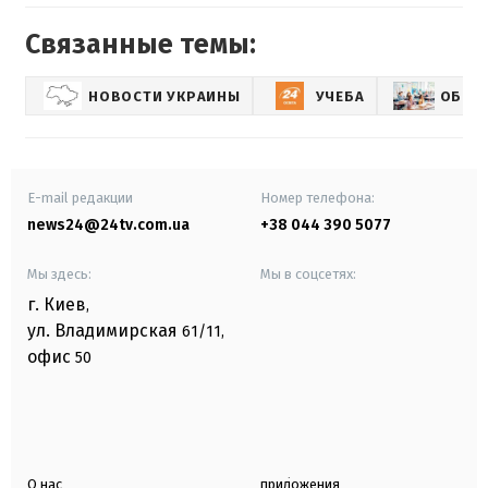
Связанные темы:
НОВОСТИ УКРАИНЫ
УЧЕБА
ОБРАЗ
E-mail редакции
Номер телефона:
news24@24tv.com.ua
+38 044 390 5077
Мы здесь:
Мы в соцсетях:
г. Киев
,
ул. Владимирская
61/11,
офис
50
О нас
приложения