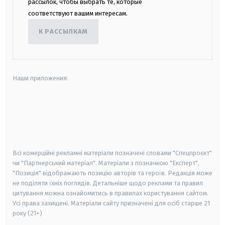
рассылок, чтобы выбрать те, которые
соответствуют вашим интересам.
К РАССЫЛКАМ
Наши приложения:
android
apple
smart tv
samsung smart tv
Всі комерційні рекламні матеріали позначені словами "Спецпроєкт"
чи "Партнерський матеріал". Матеріали з позначкою "Експерт",
"Позиція" відображають позицію авторів та героїв. Редакція може
не поділяти їхніх поглядів. Детальніше щодо реклами та правил
цитування можна ознайомитись в правилах користування сайтом.
Усі права захищені.
Матеріали сайту призначені для осіб старше
21
року (21+)