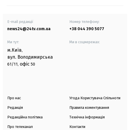
E-mail редакції
Номер телефону:
news24@24tv.com.ua
+38 044 390 5077
Ми тут:
Ми в соцмережах:
м.Київ
,
вул. Володимирська
офіс
61/11,
50
Про нас
Угода Користувача Спільноти
Редакція
Правила коментування
Редакційна політика
Технічна інформація
Про телеканал
Контакти