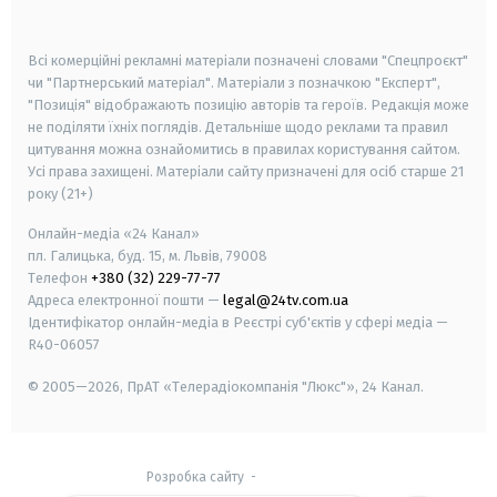
smart tv
samsung smart tv
Всі комерційні рекламні матеріали позначені словами "Спецпроєкт"
чи "Партнерський матеріал". Матеріали з позначкою "Експерт",
"Позиція" відображають позицію авторів та героїв. Редакція може
не поділяти їхніх поглядів. Детальніше щодо реклами та правил
цитування можна ознайомитись в правилах користування сайтом.
Усі права захищені.
Матеріали сайту призначені для осіб старше
21
року (21+)
Онлайн-медіа «24 Канал»
пл. Галицька, буд. 15, м. Львів, 79008
Телефон
+380 (32) 229-77-77
Адреса електронної пошти —
legal@24tv.com.ua
Ідентифікатор онлайн-медіа в Реєстрі суб'єктів у сфері медіа —
R40-06057
© 2005—2026,
ПрАТ «Телерадіокомпанія "Люкс"», 24 Канал.
Розробка сайту
-