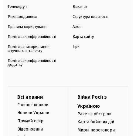
Телеведучі
Вакансії
Рекламодавцям
Структура власності
Правила користування
Архів
Політика конфіденційності
Карта сайту
Політика використання
Ігри
штучного інтелекту
Політика конфіденційності
додатку
Всі новини
Війна Росії з
Головні новини
Україною
Новини України
Ракетні обстріли
Прямий ефір
Карта бойових дій
Відеоновини
Мирні переговори