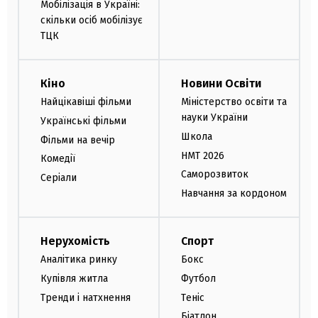
Мобілізація в Україні:
скільки осіб мобілізує
ТЦК
Кіно
Новини Освіти
Найцікавіші фільми
Міністерство освіти та
науки України
Українські фільми
Школа
Фільми на вечір
НМТ 2026
Комедії
Саморозвиток
Серіали
Навчання за кордоном
Нерухомість
Спорт
Аналітика ринку
Бокс
Купівля житла
Футбол
Тренди і натхнення
Теніс
Біатлон