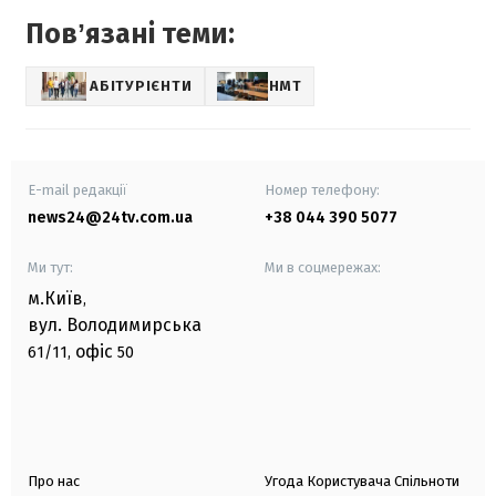
Повʼязані теми:
АБІТУРІЄНТИ
НМТ
E-mail редакції
Номер телефону:
news24@24tv.com.ua
+38 044 390 5077
Ми тут:
Ми в соцмережах:
м.Київ
,
вул. Володимирська
офіс
61/11,
50
Про нас
Угода Користувача Спільноти