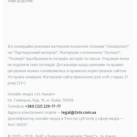
Наші додатки:
android
apple
smart tv
samsung smart tv
Всі комерційні рекламні матеріали позначені словами "Спецпроєкт"
чи "Партнерський матеріал". Матеріали з позначкою "Експерт",
"Позиція" відображають позицію авторів та героїв. Редакція може
не поділяти їхніх поглядів. Детальніше щодо реклами та правил
цитування можна ознайомитись в правилах користування сайтом.
Усі права захищені.
Матеріали сайту призначені для осіб старше
21
року (21+)
Онлайн-медіа «24 Канал»
пл. Галицька, буд. 15, м. Львів, 79008
Телефон
+380 (32) 229-77-77
Адреса електронної пошти —
legal@24tv.com.ua
Ідентифікатор онлайн-медіа в Реєстрі суб'єктів у сфері медіа —
R40-06057
© 2005—2026,
ПрАТ «Телерадіокомпанія "Люкс"», 24 Канал.