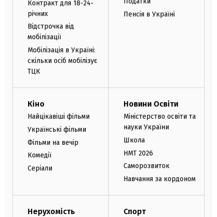
Податки
Контракт для 18-24-
річних
Пенсія в Україні
Відстрочка від
мобілізації
Мобілізація в Україні:
скільки осіб мобілізує
ТЦК
Кіно
Новини Освіти
Найцікавіші фільми
Міністерство освіти та
науки України
Українські фільми
Школа
Фільми на вечір
НМТ 2026
Комедії
Саморозвиток
Серіали
Навчання за кордоном
Нерухомість
Спорт