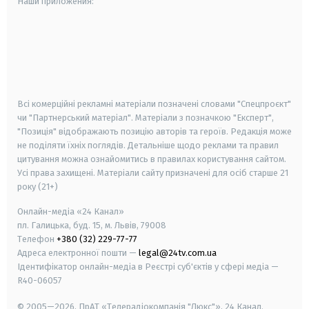
Наши приложения:
android
apple
smart tv
samsung smart tv
Всі комерційні рекламні матеріали позначені словами "Спецпроєкт"
чи "Партнерський матеріал". Матеріали з позначкою "Експерт",
"Позиція" відображають позицію авторів та героїв. Редакція може
не поділяти їхніх поглядів. Детальніше щодо реклами та правил
цитування можна ознайомитись в правилах користування сайтом.
Усі права захищені.
Матеріали сайту призначені для осіб старше
21
року (21+)
Онлайн-медіа «24 Канал»
пл. Галицька, буд. 15, м. Львів, 79008
Телефон
+380 (32) 229-77-77
Адреса електронної пошти —
legal@24tv.com.ua
Ідентифікатор онлайн-медіа в Реєстрі суб'єктів у сфері медіа —
R40-06057
© 2005—2026,
ПрАТ «Телерадіокомпанія "Люкс"», 24 Канал.