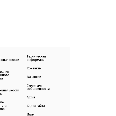
а
Техническая
нциальности
информация
а
Контакты
ования
енного
Вакансии
та
Структура
а
собственности
нциальности
ния
Архив
ние
ателя
Карта сайта
тва
Игры