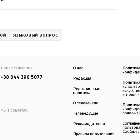
НОЙ
ЯЗЫКОВЫЙ ВОПРОС
Номер телефона:
О нас
Политик
конфиде
+38 044 390 5077
Редакция
Политик
использ
Редакционная
искусств
политика
интеллек
О телеканале
Политик
конфиде
Мы в соцсетях:
приложе
Телеведущие
Соглаше
Рекламодателям
пользов
Сообщес
Правила пользования