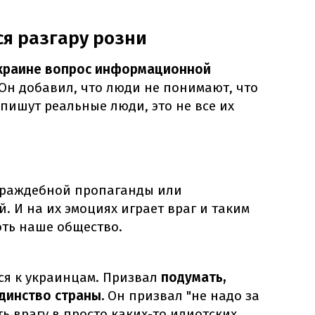
ся разгару розни
краине вопрос информационной
Он добавил, что люди не понимают, что
о пишут реальные люди, это не все их
 враждебной пропаганды или
 И на их эмоциях играет враг и таким
оть наше общество.
я к украинцам. Призвал
подумать,
динство страны.
Он призвал "не надо за
ь врагу в просто каких-то идиотских