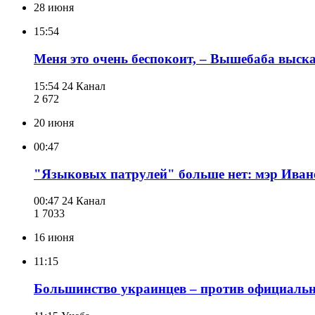
28 июня
15:54
Меня это очень беспокоит, – Вышебаба выска
15:54
24 Канал
2 672
20 июня
00:47
"Языковых патрулей" больше нет: мэр Иван
00:47
24 Канал
1 703
3
16 июня
11:15
Большинство украинцев – против официально