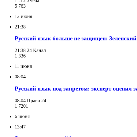
11:15
Учеба
5 763
12 июня
21:38
Русский язык больше не защищен: Зеленский
21:38
24 Канал
1 336
11 июня
08:04
Русский язык под запретом: эксперт оценил 
08:04
Право 24
1 720
1
6 июня
13:47