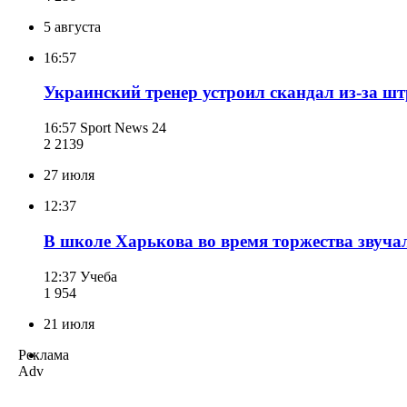
5 августа
16:57
Украинский тренер устроил скандал из-за шт
16:57
Sport News 24
2 213
9
27 июля
12:37
В школе Харькова во время торжества звуча
12:37
Учеба
1 954
21 июля
Реклама
Adv