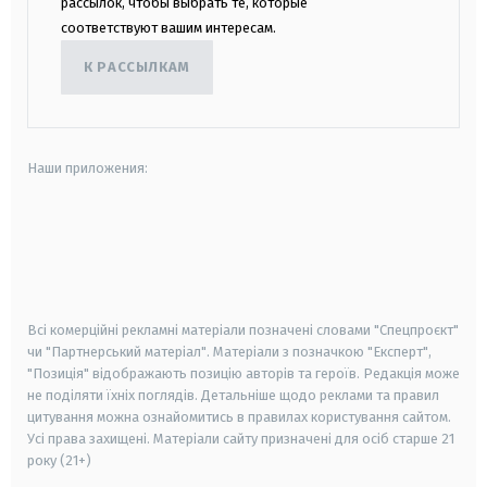
рассылок, чтобы выбрать те, которые
соответствуют вашим интересам.
К РАССЫЛКАМ
Наши приложения:
android
apple
smart tv
samsung smart tv
Всі комерційні рекламні матеріали позначені словами "Спецпроєкт"
чи "Партнерський матеріал". Матеріали з позначкою "Експерт",
"Позиція" відображають позицію авторів та героїв. Редакція може
не поділяти їхніх поглядів. Детальніше щодо реклами та правил
цитування можна ознайомитись в правилах користування сайтом.
Усі права захищені.
Матеріали сайту призначені для осіб старше
21
року (21+)