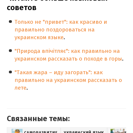
советов
Только не "привет": как красиво и
правильно поздороваться на
украинском языке
.
"Природа впічітляє": как правильно на
украинском рассказать о походе в горы
.
"Такая жара – иду загорать": как
правильно на украинском рассказать о
лете
.
Связанные темы:
САМОРАЗВИТИЕ
УКРАИНСКИЙ ЯЗЫК
ИНТ