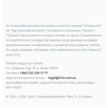
android
apple
smart tv
samsung smart tv
Всі комерційні рекламні матеріали позначені словами "Спецпроєкт"
чи "Партнерський матеріал". Матеріали з позначкою "Експерт",
"Позиція" відображають позицію авторів та героїв. Редакція може
не поділяти їхніх поглядів. Детальніше щодо реклами та правил
цитування можна ознайомитись в правилах користування сайтом.
Усі права захищені.
Матеріали сайту призначені для осіб старше
21
року (21+)
Онлайн-медіа «24 Канал»
пл. Галицька, буд. 15, м. Львів, 79008
Телефон
+380 (32) 229-77-77
Адреса електронної пошти —
legal@24tv.com.ua
Ідентифікатор онлайн-медіа в Реєстрі суб'єктів у сфері медіа —
R40-06057
© 2005—2026,
ПрАТ «Телерадіокомпанія "Люкс"», 24 Канал.