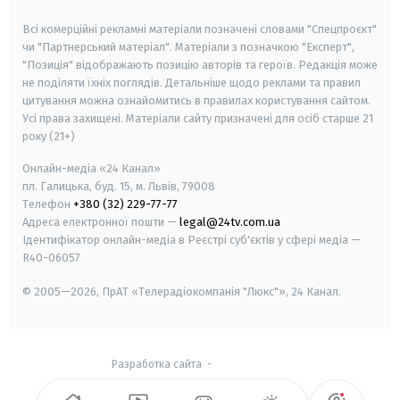
smart tv
samsung smart tv
Всі комерційні рекламні матеріали позначені словами "Спецпроєкт"
чи "Партнерський матеріал". Матеріали з позначкою "Експерт",
"Позиція" відображають позицію авторів та героїв. Редакція може
не поділяти їхніх поглядів. Детальніше щодо реклами та правил
цитування можна ознайомитись в правилах користування сайтом.
Усі права захищені.
Матеріали сайту призначені для осіб старше
21
року (21+)
Онлайн-медіа «24 Канал»
пл. Галицька, буд. 15, м. Львів, 79008
Телефон
+380 (32) 229-77-77
Адреса електронної пошти —
legal@24tv.com.ua
Ідентифікатор онлайн-медіа в Реєстрі суб'єктів у сфері медіа —
R40-06057
© 2005—2026,
ПрАТ «Телерадіокомпанія "Люкс"», 24 Канал.
Разработка сайта
-