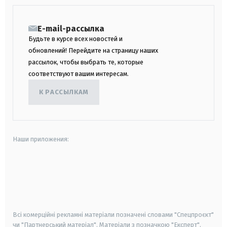
E-mail-рассылка
Будьте в курсе всех новостей и
обновлений! Перейдите на страницу наших
рассылок, чтобы выбрать те, которые
соответствуют вашим интересам.
К РАССЫЛКАМ
Наши приложения:
android
apple
smart tv
samsung smart tv
Всі комерційні рекламні матеріали позначені словами "Спецпроєкт"
чи "Партнерський матеріал". Матеріали з позначкою "Експерт",