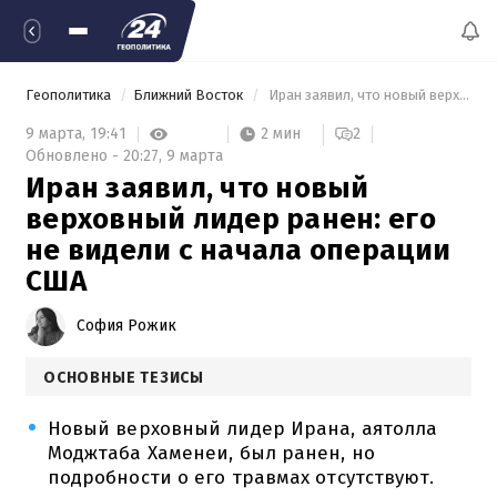
Геополитика
Ближний Восток
 Иран заявил, что новый верховный лидер ранен: его не видели с начала операции США 
2 мин
9 марта,
19:41
2
Обновлено -
20:27,
9 марта
Иран заявил, что новый
верховный лидер ранен: его
не видели с начала операции
США
София Рожик
ОСНОВНЫЕ ТЕЗИСЫ
Новый верховный лидер Ирана, аятолла
Моджтаба Хаменеи, был ранен, но
подробности о его травмах отсутствуют.