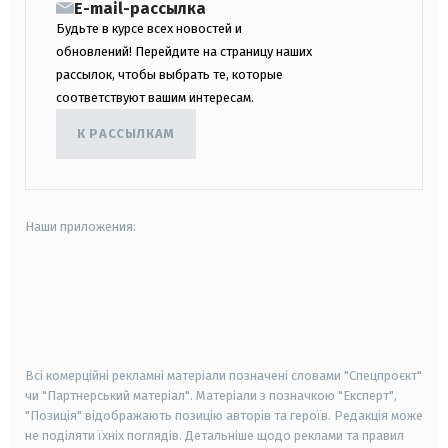
E-mail-рассылка
Будьте в курсе всех новостей и
обновлений! Перейдите на страницу наших
рассылок, чтобы выбрать те, которые
соответствуют вашим интересам.
К РАССЫЛКАМ
Наши приложения:
android
apple
smart tv
samsung smart tv
Всі комерційні рекламні матеріали позначені словами "Спецпроєкт"
чи "Партнерський матеріал". Матеріали з позначкою "Експерт",
"Позиція" відображають позицію авторів та героїв. Редакція може
не поділяти їхніх поглядів. Детальніше щодо реклами та правил