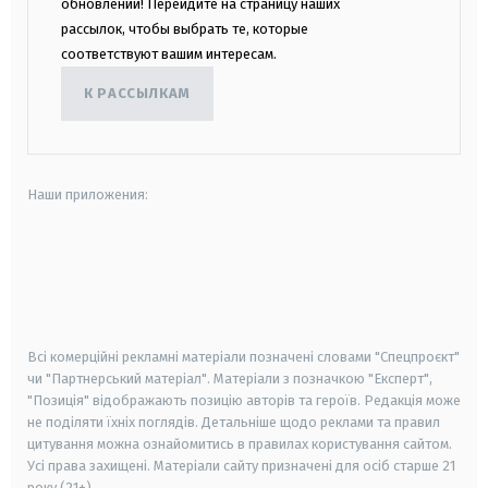
обновлений! Перейдите на страницу наших
рассылок, чтобы выбрать те, которые
соответствуют вашим интересам.
К РАССЫЛКАМ
Наши приложения:
android
apple
smart tv
samsung smart tv
Всі комерційні рекламні матеріали позначені словами "Спецпроєкт"
чи "Партнерський матеріал". Матеріали з позначкою "Експерт",
"Позиція" відображають позицію авторів та героїв. Редакція може
не поділяти їхніх поглядів. Детальніше щодо реклами та правил
цитування можна ознайомитись в правилах користування сайтом.
Усі права захищені.
Матеріали сайту призначені для осіб старше
21
року (21+)