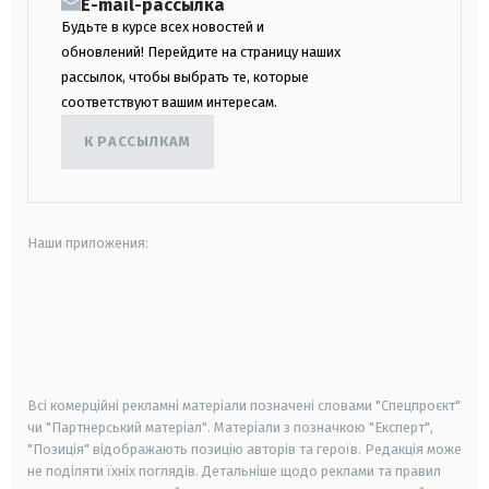
E-mail-рассылка
Будьте в курсе всех новостей и
обновлений! Перейдите на страницу наших
рассылок, чтобы выбрать те, которые
соответствуют вашим интересам.
К РАССЫЛКАМ
Наши приложения:
android
apple
smart tv
samsung smart tv
Всі комерційні рекламні матеріали позначені словами "Спецпроєкт"
чи "Партнерський матеріал". Матеріали з позначкою "Експерт",
"Позиція" відображають позицію авторів та героїв. Редакція може
не поділяти їхніх поглядів. Детальніше щодо реклами та правил