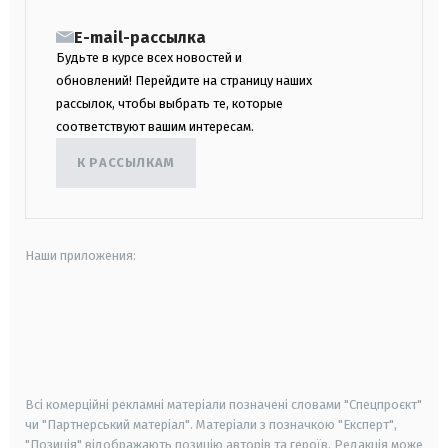
E-mail-рассылка
Будьте в курсе всех новостей и
обновлений! Перейдите на страницу наших
рассылок, чтобы выбрать те, которые
соответствуют вашим интересам.
К РАССЫЛКАМ
Наши приложения:
android
apple
smart tv
samsung smart tv
Всі комерційні рекламні матеріали позначені словами "Спецпроєкт"
чи "Партнерський матеріал". Матеріали з позначкою "Експерт",
"Позиція" відображають позицію авторів та героїв. Редакція може