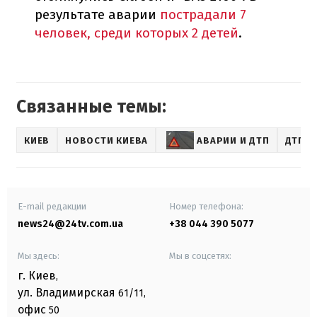
результате аварии
пострадали 7
человек, среди которых 2 детей
.
Связанные темы:
КИЕВ
НОВОСТИ КИЕВА
АВАРИИ И ДТП
ДТП И
E-mail редакции
Номер телефона:
news24@24tv.com.ua
+38 044 390 5077
Мы здесь:
Мы в соцсетях:
г. Киев
,
ул. Владимирская
61/11,
офис
50