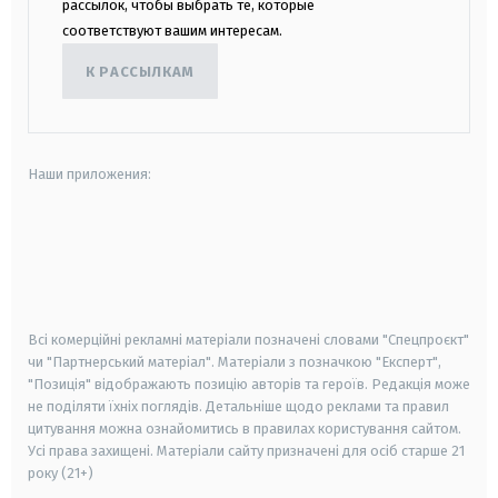
рассылок, чтобы выбрать те, которые
соответствуют вашим интересам.
К РАССЫЛКАМ
Наши приложения:
android
apple
smart tv
samsung smart tv
Всі комерційні рекламні матеріали позначені словами "Спецпроєкт"
чи "Партнерський матеріал". Матеріали з позначкою "Експерт",
"Позиція" відображають позицію авторів та героїв. Редакція може
не поділяти їхніх поглядів. Детальніше щодо реклами та правил
цитування можна ознайомитись в правилах користування сайтом.
Усі права захищені.
Матеріали сайту призначені для осіб старше
21
року (21+)