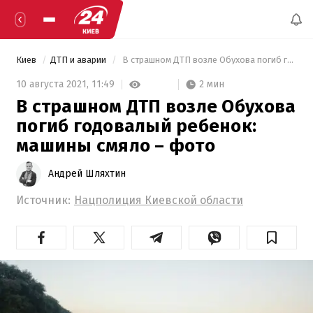
Киев
ДТП и аварии
 В страшном ДТП возле Обухова погиб годовалый ребенок: машины смяло – фото 
2 мин
10 августа 2021,
11:49
В страшном ДТП возле Обухова
погиб годовалый ребенок:
машины смяло – фото
Андрей Шляхтин
Источник:
Нацполиция Киевской области