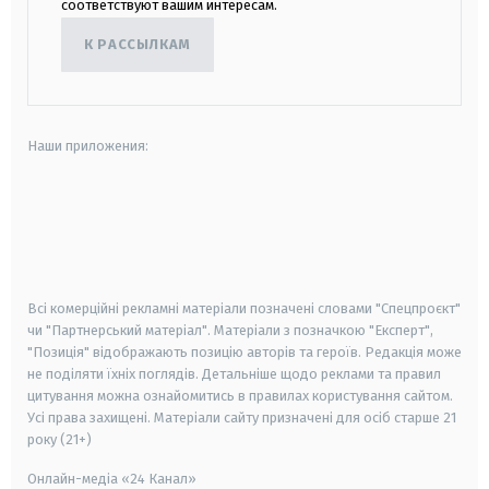
соответствуют вашим интересам.
К РАССЫЛКАМ
Наши приложения:
android
apple
smart tv
samsung smart tv
Всі комерційні рекламні матеріали позначені словами "Спецпроєкт"
чи "Партнерський матеріал". Матеріали з позначкою "Експерт",
"Позиція" відображають позицію авторів та героїв. Редакція може
не поділяти їхніх поглядів. Детальніше щодо реклами та правил
цитування можна ознайомитись в правилах користування сайтом.
Усі права захищені.
Матеріали сайту призначені для осіб старше
21
року (21+)
Онлайн-медіа «24 Канал»