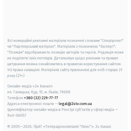
android
apple
smart tv
samsung smart tv
Всі комерційні рекламні матеріали позначені словами "Спецпроєкт"
чи "Партнерський матеріал". Матеріали з позначкою "Експерт",
"Позиція" відображають позицію авторів та героїв. Редакція може
не поділяти їхніх поглядів. Детальніше щодо реклами та правил
цитування можна ознайомитись в правилах користування сайтом.
Усі права захищені.
Матеріали сайту призначені для осіб старше
21
року (21+)
Онлайн-медіа «24 Канал»
пл. Галицька, буд. 15, м. Львів, 79008
Телефон
+380 (32) 229-77-77
Адреса електронної пошти —
legal@24tv.com.ua
Ідентифікатор онлайн-медіа в Реєстрі суб'єктів у сфері медіа —
R40-06057
© 2005—2026,
ПрАТ «Телерадіокомпанія "Люкс"», 24 Канал.