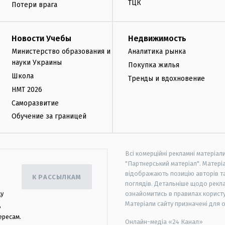
ТЦК
Потери врага
Новости Учебы
Недвижимость
Министерство образования и
Аналитика рынка
науки Украины
Покупка жилья
Школа
Тренды и вдохновение
НМТ 2026
Саморазвитие
Обучение за границей
Всі комерційні рекламні матеріал
"Партнерський матеріал". Матеріа
відображають позицію авторів та 
К РАССЫЛКАМ
поглядів. Детальніше щодо рекл
цу
ознайомитись в правилах користу
Матеріали сайту призначені для 
,
ересам.
Онлайн-медіа «24 Канал»