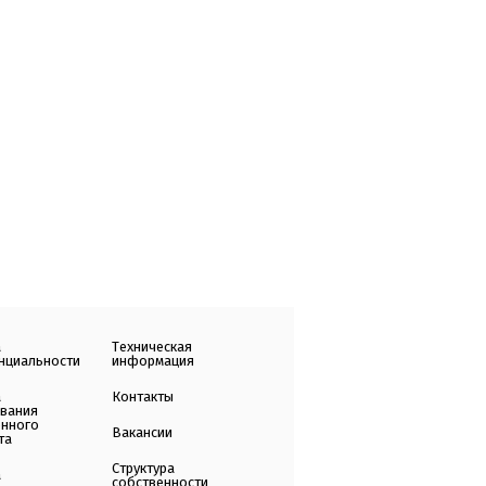
а
Техническая
нциальности
информация
а
Контакты
ования
енного
Вакансии
та
Структура
а
собственности