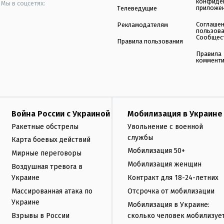
конфиде
Мы в соцсетях:
приложе
Телеведущие
Соглаше
Рекламодателям
пользов
Сообщес
Правила пользования
Правила
коммент
Война России с Украиной
Мобилизация в Украине
Ракетные обстрелы
Увольнение с военной
службы
Карта боевых действий
Мобилизация 50+
Мирные переговоры
Мобилизация женщин
Воздушная тревога в
Украине
Контракт для 18-24-летних
Массированная атака по
Отсрочка от мобилизации
Украине
Мобилизация в Украине:
Взрывы в России
сколько человек мобилизуе