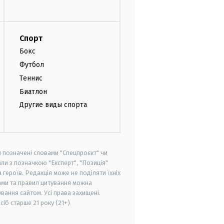
Спорт
Бокс
Футбол
Теннис
Биатлон
Другие виды спорта
и позначені словами "Спецпроєкт" чи
ли з позначкою "Експерт", "Позиція"
героїв. Редакція може не поділяти їхніх
ами та правил цитування можна
вання сайтом. Усі права захищені.
осіб старше
21 року (21+)