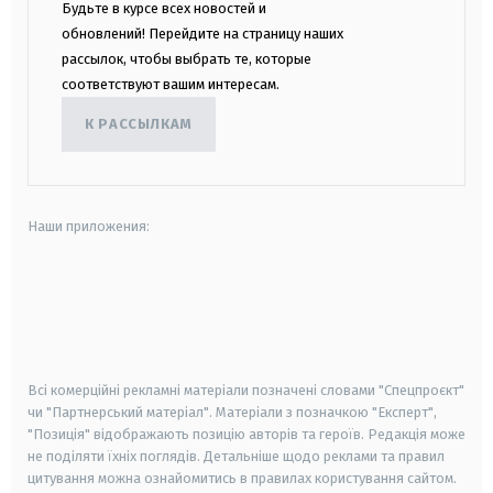
Будьте в курсе всех новостей и
обновлений! Перейдите на страницу наших
рассылок, чтобы выбрать те, которые
соответствуют вашим интересам.
К РАССЫЛКАМ
Наши приложения:
android
apple
smart tv
samsung smart tv
Всі комерційні рекламні матеріали позначені словами "Спецпроєкт"
чи "Партнерський матеріал". Матеріали з позначкою "Експерт",
"Позиція" відображають позицію авторів та героїв. Редакція може
не поділяти їхніх поглядів. Детальніше щодо реклами та правил
цитування можна ознайомитись в правилах користування сайтом.