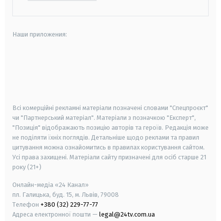
Наши приложения:
android
apple
smart tv
samsung smart tv
Всі комерційні рекламні матеріали позначені словами "Спецпроєкт"
чи "Партнерський матеріал". Матеріали з позначкою "Експерт",
"Позиція" відображають позицію авторів та героїв. Редакція може
не поділяти їхніх поглядів. Детальніше щодо реклами та правил
цитування можна ознайомитись в правилах користування сайтом.
Усі права захищені.
Матеріали сайту призначені для осіб старше
21
року (21+)
Онлайн-медіа «24 Канал»
пл. Галицька, буд. 15, м. Львів, 79008
Телефон
+380 (32) 229-77-77
Адреса електронної пошти —
legal@24tv.com.ua