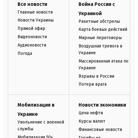
Все новости
Война России с
Главные новости
Украиной
Новости Украины
Ракетные обстрелы
Прямой эфир
Карта боевых действий
Видеоновости
Мирные переговоры
Аудионовости
Воздушная тревога в
Украине
Погода
Массированная атака по
Украине
Взрывы в России
Потери врага
Мобилизация в
Новости экономики
Цена нефти
Украине
Курсы валют
Увольнение с военной
службы
Финансовые новости
Мобилизация 50+
Тарифы на