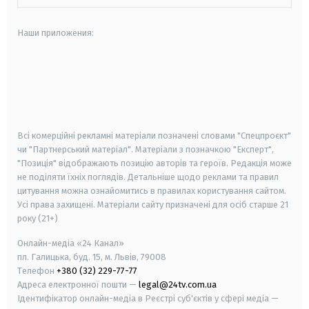
Наши приложения:
android
apple
smart tv
samsung smart tv
Всі комерційні рекламні матеріали позначені словами "Спецпроєкт"
чи "Партнерський матеріал". Матеріали з позначкою "Експерт",
"Позиція" відображають позицію авторів та героїв. Редакція може
не поділяти їхніх поглядів. Детальніше щодо реклами та правил
цитування можна ознайомитись в правилах користування сайтом.
Усі права захищені.
Матеріали сайту призначені для осіб старше
21
року (21+)
Онлайн-медіа «24 Канал»
пл. Галицька, буд. 15, м. Львів, 79008
Телефон
+380 (32) 229-77-77
Адреса електронної пошти —
legal@24tv.com.ua
Ідентифікатор онлайн-медіа в Реєстрі суб'єктів у сфері медіа —