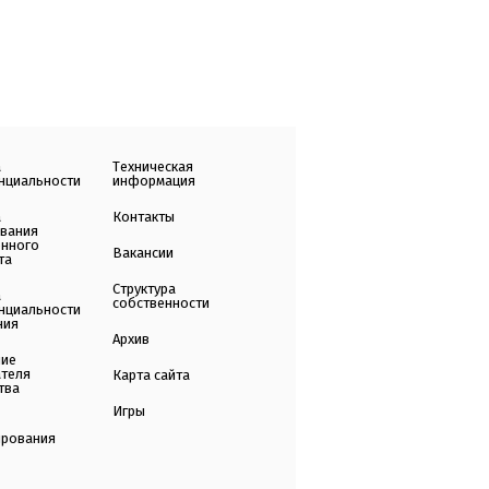
а
Техническая
нциальности
информация
а
Контакты
ования
енного
Вакансии
та
Структура
а
собственности
нциальности
ния
Архив
ние
ателя
Карта сайта
тва
Игры
ирования