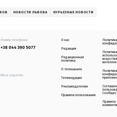
ВОВ
НОВОСТИ ЛЬВОВА
КУРЬЕЗНЫЕ НОВОСТИ
Номер телефона:
О нас
Политик
конфиде
+38 044 390 5077
Редакция
Политик
использ
Редакционная
искусств
политика
интеллек
О телеканале
Политик
конфиде
Мы в соцсетях:
приложе
Телеведущие
Соглаше
Рекламодателям
пользов
Сообщес
Правила пользования
Правила
коммент