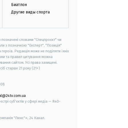
Биатлон
Другие виды спорта
и позначені словами "Спецпроєкт" чи
ли з позначкою "Експерт", "Позиція"
героїв. Редакція може не поділяти їхніх
ами та правил цитування можна
вання сайтом. Усі права захищені.
осіб старше
21 року (21+)
008
al@24tv.com.ua
стрі суб'єктів у сфері медіа — R40-
мпанія "Люкс"», 24 Канал.