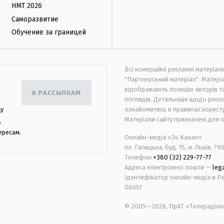
НМТ 2026
Саморазвитие
Обучение за границей
Всі комерційні рекламні матеріал
"Партнерський матеріал". Матеріа
відображають позицію авторів та 
К РАССЫЛКАМ
поглядів. Детальніше щодо рекл
цу
ознайомитись в правилах користу
Матеріали сайту призначені для 
,
ересам.
Онлайн-медіа «24 Канал»
пл. Галицька, буд. 15, м. Львів, 79
Телефон
+380 (32) 229-77-77
Адреса електронної пошти —
leg
Ідентифікатор онлайн-медіа в Реє
06057
© 2005—2026,
ПрАТ «Телерадіоко