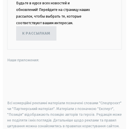
Будьте в курсе всех новостей и
обновлений! Перейдите на страницу наших
рассылок, чтобы выбрать те, которые
соответствуют вашим интересам.
К РАССЫЛКАМ
Наши приложения:
android
apple
smart tv
samsung smart tv
Всі комерційні рекламні матеріали позначені словами "Спецпроєкт"
чи "Партнерський матеріал". Матеріали з позначкою "Експерт",
"Позиція" відображають позицію авторів та героїв. Редакція може
не поділяти їхніх поглядів. Детальніше щодо реклами та правил
цитування можна ознайомитись в правилах користування сайтом.