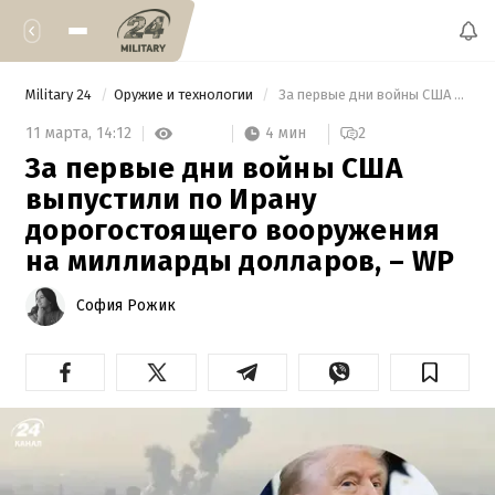
Military 24
Оружие и технологии
 За первые дни войны США выпустили по Ирану дорогостоящего вооружения на миллиарды долларов, – WP 
4 мин
11 марта,
14:12
2
За первые дни войны США
выпустили по Ирану
дорогостоящего вооружения
на миллиарды долларов, – WP
София Рожик