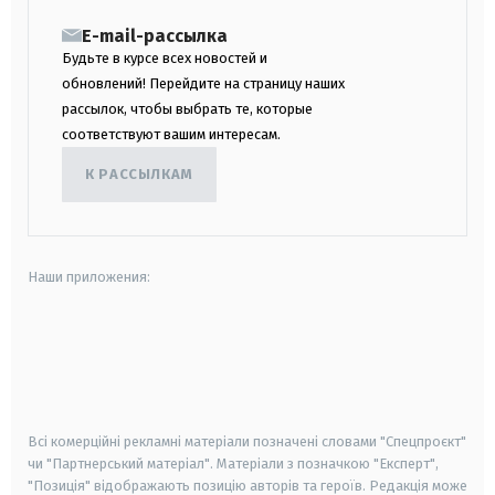
E-mail-рассылка
Будьте в курсе всех новостей и
обновлений! Перейдите на страницу наших
рассылок, чтобы выбрать те, которые
соответствуют вашим интересам.
К РАССЫЛКАМ
Наши приложения:
android
apple
smart tv
samsung smart tv
Всі комерційні рекламні матеріали позначені словами "Спецпроєкт"
чи "Партнерський матеріал". Матеріали з позначкою "Експерт",
"Позиція" відображають позицію авторів та героїв. Редакція може