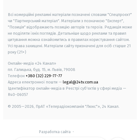
smart tv
samsung smart tv
Всі комерційні рекламні матеріали позначені словами "Спецпроєкт"
чи "Партнерський матеріал". Матеріали з позначкою "Експерт",
"Позиція" відображають позицію авторів та героїв. Редакція може
не поділяти їхніх поглядів. Детальніше щодо реклами та правил
цитування можна ознайомитись в правилах користування сайтом.
Усі права захищені.
Матеріали сайту призначені для осіб старше
21
року (21+)
Онлайн-медіа «24 Канал»
пл. Галицька, буд. 15, м. Львів, 79008
Телефон
+380 (32) 229-77-77
Адреса електронної пошти —
legal@24tv.com.ua
Ідентифікатор онлайн-медіа в Реєстрі суб'єктів у сфері медіа —
R40-06057
© 2005—2026,
ПрАТ «Телерадіокомпанія "Люкс"», 24 Канал.
Разработка сайта
-