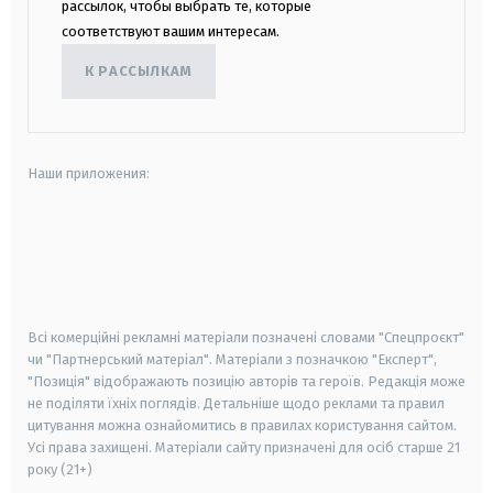
рассылок, чтобы выбрать те, которые
соответствуют вашим интересам.
К РАССЫЛКАМ
Наши приложения:
android
apple
smart tv
samsung smart tv
Всі комерційні рекламні матеріали позначені словами "Спецпроєкт"
чи "Партнерський матеріал". Матеріали з позначкою "Експерт",
"Позиція" відображають позицію авторів та героїв. Редакція може
не поділяти їхніх поглядів. Детальніше щодо реклами та правил
цитування можна ознайомитись в правилах користування сайтом.
Усі права захищені.
Матеріали сайту призначені для осіб старше
21
року (21+)