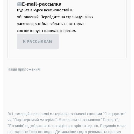
E-mail-рассылка
Будьте в курсе всех новостей и
обновлений! Перейдите на страницу наших
рассылок, чтобы выбрать те, которые
соответствуют вашим интересам.
К РАССЫЛКАМ
Наши приложения:
android
apple
smart tv
samsung smart tv
Всі комерційні рекламні матеріали позначені словами "Спецпроєкт"
чи "Партнерський матеріал". Матеріали з позначкою "Експерт",
"Позиція" відображають позицію авторів та героїв. Редакція може
не поділяти їхніх поглядів. Детальніше щодо реклами та правил