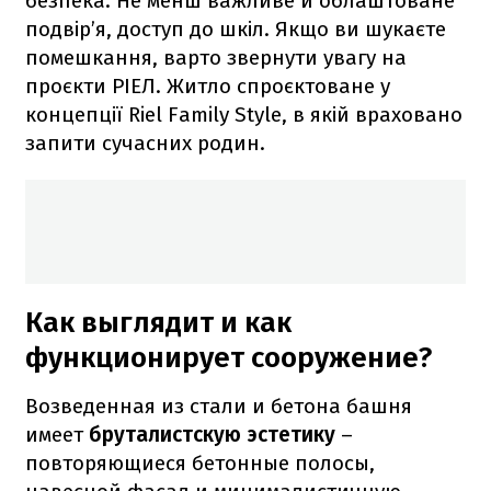
безпека. Не менш важливе й облаштоване
подвір’я, доступ до шкіл. Якщо ви шукаєте
помешкання, варто звернути увагу на
проєкти РІЕЛ. Житло спроєктоване у
концепції Riel Family Style, в якій враховано
запити сучасних родин.
Как выглядит и как
функционирует сооружение?
Возведенная из стали и бетона башня
имеет
бруталистскую эстетику
–
повторяющиеся бетонные полосы,