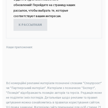
обновлений! Перейдите на страницу наших
рассылок, чтобы выбрать те, которые
соответствуют вашим интересам.
К РАССЫЛКАМ
Наши приложения:
android
apple
smart tv
samsung smart tv
Всі комерційні рекламні матеріали позначені словами "Спецпроєкт"
чи "Партнерський матеріал". Матеріали з позначкою "Експерт",
"Позиція" відображають позицію авторів та героїв. Редакція може
не поділяти їхніх поглядів. Детальніше щодо реклами та правил
цитування можна ознайомитись в правилах користування сайтом.
Усі права захищені.
Матеріали сайту призначені для осіб старше
21