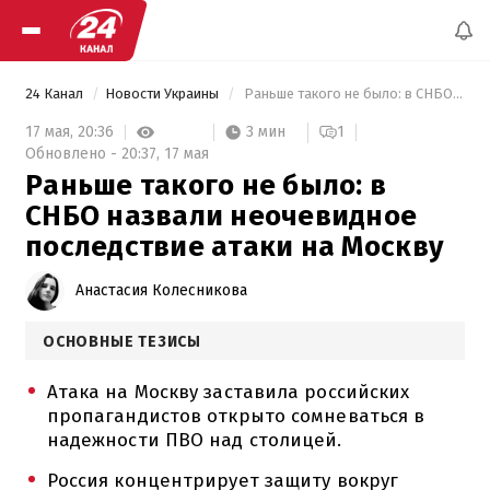
24 Канал
Новости Украины
 Раньше такого не было: в СНБО назвали неочевидное последствие атаки на Москву 
3 мин
17 мая,
20:36
1
Обновлено -
20:37,
17 мая
Раньше такого не было: в
СНБО назвали неочевидное
последствие атаки на Москву
Анастасия Колесникова
ОСНОВНЫЕ ТЕЗИСЫ
Атака на Москву заставила российских
пропагандистов открыто сомневаться в
надежности ПВО над столицей.
Россия концентрирует защиту вокруг