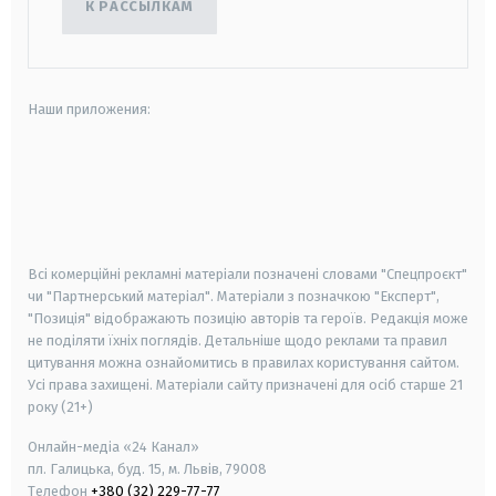
К РАССЫЛКАМ
Наши приложения:
android
apple
smart tv
samsung smart tv
Всі комерційні рекламні матеріали позначені словами "Спецпроєкт"
чи "Партнерський матеріал". Матеріали з позначкою "Експерт",
"Позиція" відображають позицію авторів та героїв. Редакція може
не поділяти їхніх поглядів. Детальніше щодо реклами та правил
цитування можна ознайомитись в правилах користування сайтом.
Усі права захищені.
Матеріали сайту призначені для осіб старше
21
року (21+)
Онлайн-медіа «24 Канал»
пл. Галицька, буд. 15, м. Львів, 79008
Телефон
+380 (32) 229-77-77