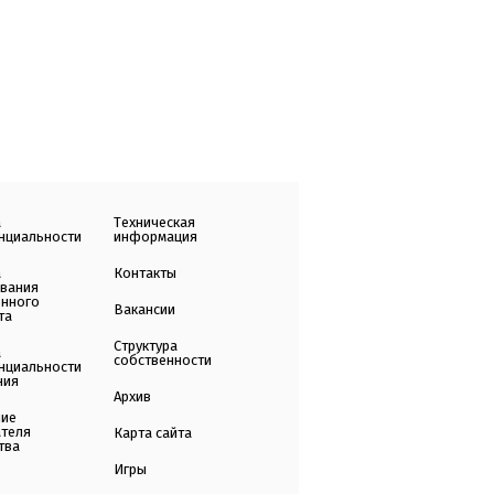
а
Техническая
нциальности
информация
а
Контакты
ования
енного
Вакансии
та
Структура
а
собственности
нциальности
ния
Архив
ние
ателя
Карта сайта
тва
Игры