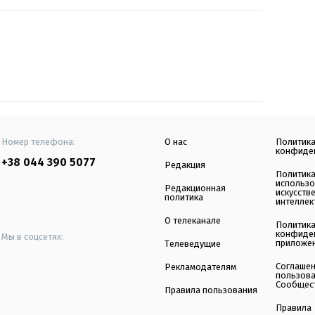
Номер телефона:
О нас
Политик
конфиде
+38 044 390 5077
Редакция
Политик
использ
Редакционная
искусств
политика
интеллек
О телеканале
Политик
конфиде
Мы в соцсетях:
приложе
Телеведущие
Соглаше
Рекламодателям
пользов
Сообщес
Правила пользования
Правила