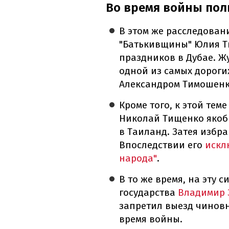
Во время войны пол
В этом же расследовани
"Батькивщины" Юлия Т
праздников в Дубае. Ж
одной из самых дороги
Александром Тимошенк
Кроме того, к этой тем
Николай Тищенко якобы
в Таиланд. Затея избр
Впоследствии его
исклю
народа"
.
В то же время, на эту 
государства
Владимир 
запретил выезд чиновн
время войны.