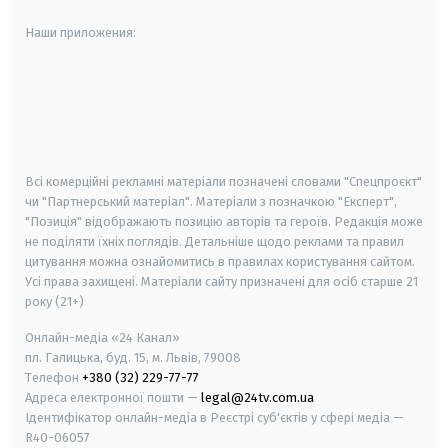
Наши приложения:
android
apple
smart tv
samsung smart tv
Всі комерційні рекламні матеріали позначені словами "Спецпроєкт"
чи "Партнерський матеріал". Матеріали з позначкою "Експерт",
"Позиція" відображають позицію авторів та героїв. Редакція може
не поділяти їхніх поглядів. Детальніше щодо реклами та правил
цитування можна ознайомитись в правилах користування сайтом.
Усі права захищені.
Матеріали сайту призначені для осіб старше
21
року (21+)
Онлайн-медіа «24 Канал»
пл. Галицька, буд. 15, м. Львів, 79008
Телефон
+380 (32) 229-77-77
Адреса електронної пошти —
legal@24tv.com.ua
Ідентифікатор онлайн-медіа в Реєстрі суб'єктів у сфері медіа —
R40-06057