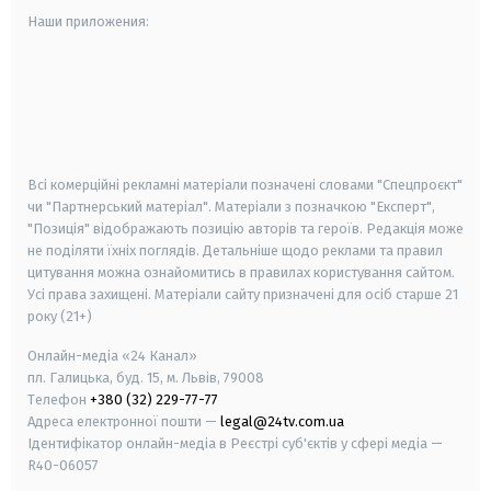
Наши приложения:
android
apple
smart tv
samsung smart tv
Всі комерційні рекламні матеріали позначені словами "Спецпроєкт"
чи "Партнерський матеріал". Матеріали з позначкою "Експерт",
"Позиція" відображають позицію авторів та героїв. Редакція може
не поділяти їхніх поглядів. Детальніше щодо реклами та правил
цитування можна ознайомитись в правилах користування сайтом.
Усі права захищені.
Матеріали сайту призначені для осіб старше
21
року (21+)
Онлайн-медіа «24 Канал»
пл. Галицька, буд. 15, м. Львів, 79008
Телефон
+380 (32) 229-77-77
Адреса електронної пошти —
legal@24tv.com.ua
Ідентифікатор онлайн-медіа в Реєстрі суб'єктів у сфері медіа —
R40-06057