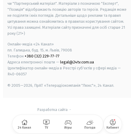
чи "Партнерський матеріал". Матеріали з позначкою "Експерт",
"Позиція" відображають позицію авторів та героїв. Редакція може
не поділяти їхніх поглядів. Детальніше щодо реклами та правил
цитування можна ознайомитись в правилах користування сайтом.
Усі права захищені.
Матеріали сайту призначені для осіб старше
21
року (21+)
Онлайн-медіа «24 Канал»
пл. Галицька, буд. 15, м. Львів, 79008
Телефон
+380 (32) 229-77-77
Адреса електронної пошти —
legal@24tv.com.ua
Ідентифікатор онлайн-медіа в Реєстрі суб'єктів у сфері медіа —
R40-06057
© 2005—2026,
ПрАТ «Телерадіокомпанія "Люкс"», 24 Канал.
Разработка сайта
-
24 Канал
TV
Игры
Погода
Кабинет