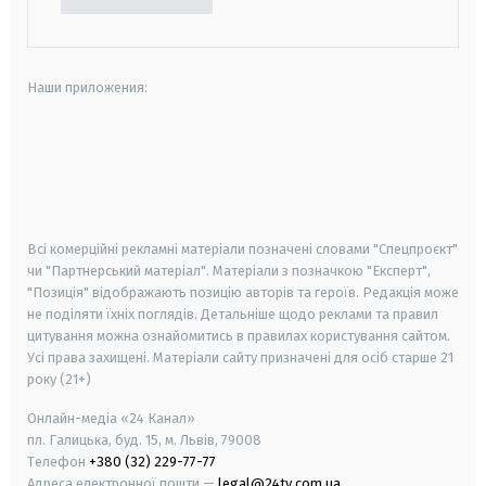
Наши приложения:
android
apple
smart tv
samsung smart tv
Всі комерційні рекламні матеріали позначені словами "Спецпроєкт"
чи "Партнерський матеріал". Матеріали з позначкою "Експерт",
"Позиція" відображають позицію авторів та героїв. Редакція може
не поділяти їхніх поглядів. Детальніше щодо реклами та правил
цитування можна ознайомитись в правилах користування сайтом.
Усі права захищені.
Матеріали сайту призначені для осіб старше
21
року (21+)
Онлайн-медіа «24 Канал»
пл. Галицька, буд. 15, м. Львів, 79008
Телефон
+380 (32) 229-77-77
Адреса електронної пошти —
legal@24tv.com.ua