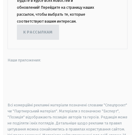
Будьте в курсе всех новостей и
обновлений! Перейдите на страницу наших
рассылок, чтобы выбрать те, которые
соответствуют вашим интересам.
К РАССЫЛКАМ
Наши приложения:
android
apple
smart tv
samsung smart tv
Всі комерційні рекламні матеріали позначені словами "Спецпроєкт"
чи "Партнерський матеріал". Матеріали з позначкою "Експерт",
"Позиція" відображають позицію авторів та героїв. Редакція може
не поділяти їхніх поглядів. Детальніше щодо реклами та правил
цитування можна ознайомитись в правилах користування сайтом.