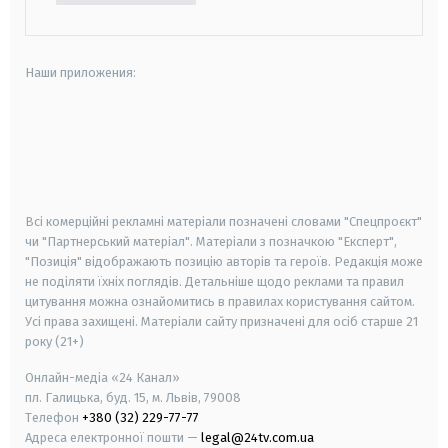
Наши приложения:
android
apple
smart tv
samsung smart tv
Всі комерційні рекламні матеріали позначені словами "Спецпроєкт"
чи "Партнерський матеріал". Матеріали з позначкою "Експерт",
"Позиція" відображають позицію авторів та героїв. Редакція може
не поділяти їхніх поглядів. Детальніше щодо реклами та правил
цитування можна ознайомитись в правилах користування сайтом.
Усі права захищені.
Матеріали сайту призначені для осіб старше
21
року (21+)
Онлайн-медіа «24 Канал»
пл. Галицька, буд. 15, м. Львів, 79008
Телефон
+380 (32) 229-77-77
Адреса електронної пошти —
legal@24tv.com.ua