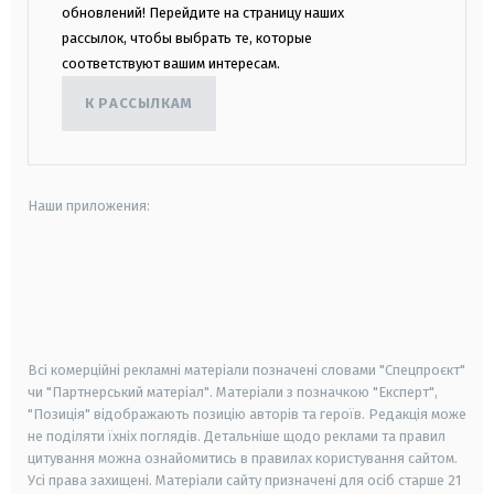
обновлений! Перейдите на страницу наших
рассылок, чтобы выбрать те, которые
соответствуют вашим интересам.
К РАССЫЛКАМ
Наши приложения:
android
apple
smart tv
samsung smart tv
Всі комерційні рекламні матеріали позначені словами "Спецпроєкт"
чи "Партнерський матеріал". Матеріали з позначкою "Експерт",
"Позиція" відображають позицію авторів та героїв. Редакція може
не поділяти їхніх поглядів. Детальніше щодо реклами та правил
цитування можна ознайомитись в правилах користування сайтом.
Усі права захищені.
Матеріали сайту призначені для осіб старше
21