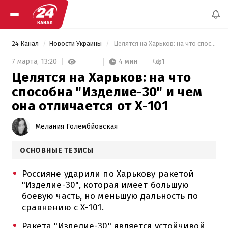
24 Канал
Новости Украины
 Целятся на Харьков: на что способна "Изделие-30" и чем она отличается от Х-101 
4 мин
7 марта,
13:20
1
Целятся на Харьков: на что
способна "Изделие-30" и чем
она отличается от Х-101
Мелания Голембйовская
ОСНОВНЫЕ ТЕЗИСЫ
Россияне ударили по Харькову ракетой
"Изделие-30", которая имеет большую
боевую часть, но меньшую дальность по
сравнению с Х-101.
Ракета "Изделие-30" является устойчивой