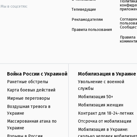
Политик
конфиде
Мы в соцсетях:
приложе
Телеведущие
Соглаше
Рекламодателям
пользов
Сообщес
Правила пользования
Правила
коммент
Война России с Украиной
Мобилизация в Украине
Ракетные обстрелы
Увольнение с военной
службы
Карта боевых действий
Мобилизация 50+
Мирные переговоры
Мобилизация женщин
Воздушная тревога в
Украине
Контракт для 18-24-летних
Массированная атака по
Отсрочка от мобилизации
Украине
Мобилизация в Украине:
Взрывы в России
сколько человек мобилизуе