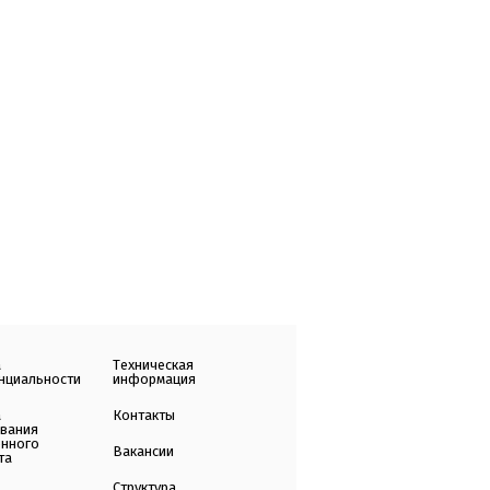
а
Техническая
нциальности
информация
а
Контакты
ования
енного
Вакансии
та
Структура