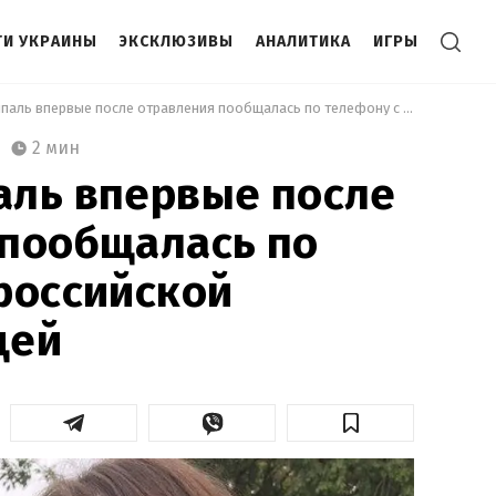
И УКРАИНЫ
ЭКСКЛЮЗИВЫ
АНАЛИТИКА
ИГРЫ
 Юлия Скрипаль впервые после отравления пообщалась по телефону с российской родственницей 
2 мин
аль впервые после
 пообщалась по
российской
цей