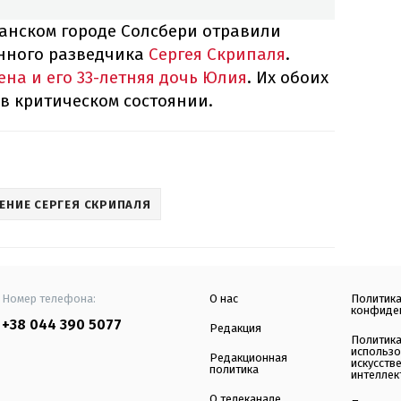
танском городе Солсбери отравили
нного разведчика
Сергея Скрипаля
.
ена и его 33-летняя дочь Юлия
. Их обоих
в критическом состоянии.
ЕНИЕ СЕРГЕЯ СКРИПАЛЯ
Номер телефона:
О нас
Политик
конфиде
+38 044 390 5077
Редакция
Политик
использ
Редакционная
искусств
политика
интеллек
О телеканале