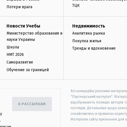
ТЦК
Потери врага
Новости Учебы
Недвижимость
Министерство образования и
Аналитика рынка
науки Украины
Покупка жилья
Школа
Тренды и вдохновение
НМТ 2026
Саморазвитие
Обучение за границей
Всі комерційні рекламні матеріал
"Партнерський матеріал". Матеріа
відображають позицію авторів та 
К РАССЫЛКАМ
поглядів. Детальніше щодо рекл
цу
ознайомитись в правилах користу
Матеріали сайту призначені для 
,
ересам.