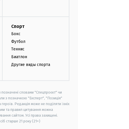
Спорт
Бокс
Футбол
Теннис
Биатлон
Другие виды спорта
и позначені словами "Спецпроєкт" чи
ли з позначкою "Експерт", "Позиція"
героїв. Редакція може не поділяти їхніх
ами та правил цитування можна
вання сайтом. Усі права захищені.
осіб старше
21 року (21+)