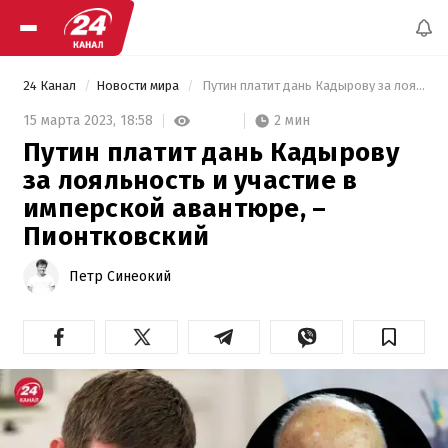
24 Канал
Новости мира
 Путин платит дань Кадырову за лояльность и участие в имперской авантюре, – Пионтковский 
2 мин
15 марта 2023,
18:58
Путин платит дань Кадырову
за лояльность и участие в
имперской авантюре, –
Пионтковский
Петр Синеокий