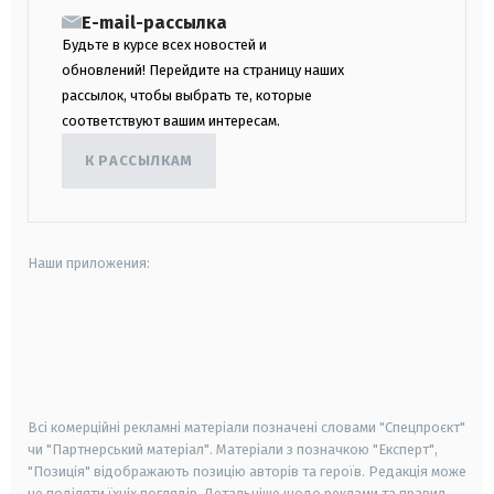
E-mail-рассылка
Будьте в курсе всех новостей и
обновлений! Перейдите на страницу наших
рассылок, чтобы выбрать те, которые
соответствуют вашим интересам.
К РАССЫЛКАМ
Наши приложения:
android
apple
smart tv
samsung smart tv
Всі комерційні рекламні матеріали позначені словами "Спецпроєкт"
чи "Партнерський матеріал". Матеріали з позначкою "Експерт",
"Позиція" відображають позицію авторів та героїв. Редакція може
не поділяти їхніх поглядів. Детальніше щодо реклами та правил