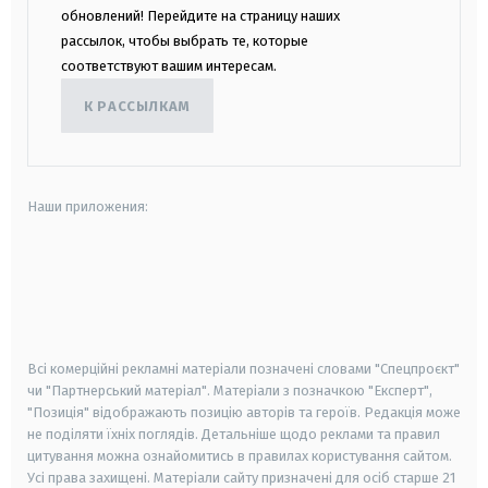
обновлений! Перейдите на страницу наших
рассылок, чтобы выбрать те, которые
соответствуют вашим интересам.
К РАССЫЛКАМ
Наши приложения:
android
apple
smart tv
samsung smart tv
Всі комерційні рекламні матеріали позначені словами "Спецпроєкт"
чи "Партнерський матеріал". Матеріали з позначкою "Експерт",
"Позиція" відображають позицію авторів та героїв. Редакція може
не поділяти їхніх поглядів. Детальніше щодо реклами та правил
цитування можна ознайомитись в правилах користування сайтом.
Усі права захищені.
Матеріали сайту призначені для осіб старше
21