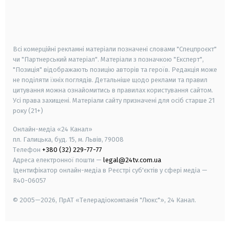
android
apple
smart tv
samsung smart tv
Всі комерційні рекламні матеріали позначені словами "Спецпроєкт"
чи "Партнерський матеріал". Матеріали з позначкою "Експерт",
"Позиція" відображають позицію авторів та героїв. Редакція може
не поділяти їхніх поглядів. Детальніше щодо реклами та правил
цитування можна ознайомитись в правилах користування сайтом.
Усі права захищені.
Матеріали сайту призначені для осіб старше
21
року (21+)
Онлайн-медіа «24 Канал»
пл. Галицька, буд. 15, м. Львів, 79008
Телефон
+380 (32) 229-77-77
Адреса електронної пошти —
legal@24tv.com.ua
Ідентифікатор онлайн-медіа в Реєстрі суб'єктів у сфері медіа —
R40-06057
© 2005—2026,
ПрАТ «Телерадіокомпанія "Люкс"», 24 Канал.