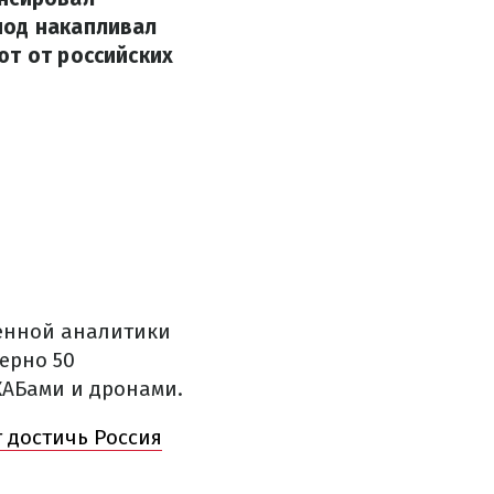
иод накапливал
ют от российских
енной аналитики
ерно 50
КАБами и дронами.
т достичь Россия