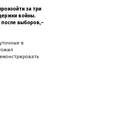
произойти за три
ддержки войны.
я после выборов,
–
уточные в
ытожил
демонстрировать