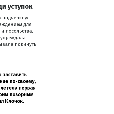
ди уступок
ак подчеркнул
реждением для
 и посольства,
дупреждала
зывала покинуть
ю заставить
ние по-своему,
илетела первая
воим позорным
ил Клочок.