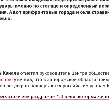
 удары именно по столице и определенный пер
ия. А вот прифронтовые города и села страда
евно.
4 Канала
отметил руководитель Центра обществ
лочок
, уточнив, что в Запорожской области прим
ов регулярно подвергаются российским ударам 
мль это очень раздражает": 3 цели, которых хоче