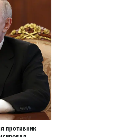
ля противник
онсировал