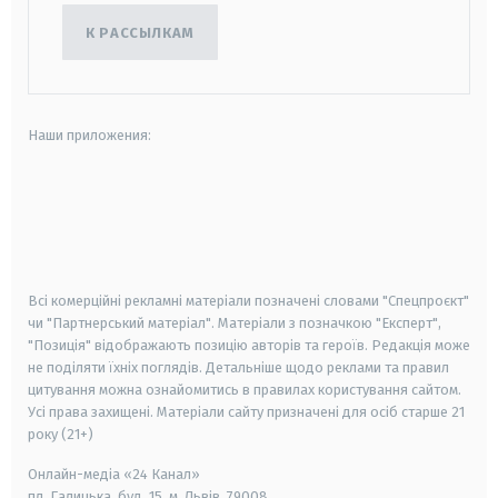
К РАССЫЛКАМ
Наши приложения:
android
apple
smart tv
samsung smart tv
Всі комерційні рекламні матеріали позначені словами "Спецпроєкт"
чи "Партнерський матеріал". Матеріали з позначкою "Експерт",
"Позиція" відображають позицію авторів та героїв. Редакція може
не поділяти їхніх поглядів. Детальніше щодо реклами та правил
цитування можна ознайомитись в правилах користування сайтом.
Усі права захищені.
Матеріали сайту призначені для осіб старше
21
року (21+)
Онлайн-медіа «24 Канал»
пл. Галицька, буд. 15, м. Львів, 79008