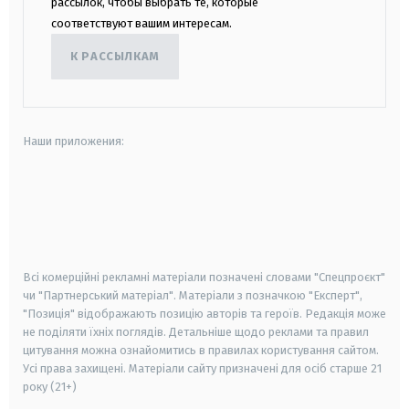
рассылок, чтобы выбрать те, которые
соответствуют вашим интересам.
К РАССЫЛКАМ
Наши приложения:
android
apple
smart tv
samsung smart tv
Всі комерційні рекламні матеріали позначені словами "Спецпроєкт"
чи "Партнерський матеріал". Матеріали з позначкою "Експерт",
"Позиція" відображають позицію авторів та героїв. Редакція може
не поділяти їхніх поглядів. Детальніше щодо реклами та правил
цитування можна ознайомитись в правилах користування сайтом.
Усі права захищені.
Матеріали сайту призначені для осіб старше
21
року (21+)