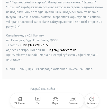
чи "Партнерський матеріал". Матеріали з позначкою "Експерт",
"Позиція" відображають позицію авторів та героїв. Редакція може
не поділяти їхніх поглядів. Детальніше щодо реклами та правил
цитування можна ознайомитись в правилах користування сайтом.
Усі права захищені.
Матеріали сайту призначені для осіб старше
21
року (21+)
Онлайн-медіа «24 Канал»
пл. Галицька, буд. 15, м. Львів, 79008
Телефон
+380 (32) 229-77-77
Адреса електронної пошти —
legal@24tv.com.ua
Ідентифікатор онлайн-медіа в Реєстрі суб'єктів у сфері медіа —
R40-06057
© 2005—2026,
ПрАТ «Телерадіокомпанія "Люкс"», 24 Канал.
Разработка сайта
-
24 Канал
TV
Игры
Погода
Кабинет