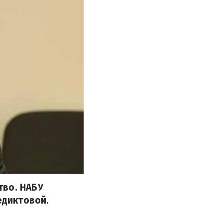
тво. НАБУ
едиктовой.