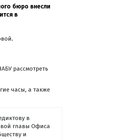
ного бюро внесли
ится в
овой.
НАБУ рассмотреть
гие часы, а также
едиктову в
овой главы Офиса
бществу и