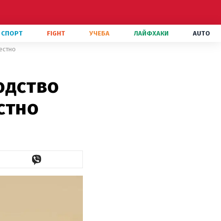
СПОРТ
FIGHT
УЧЕБА
ЛАЙФХАКИ
AUTO
естно
одство
стно