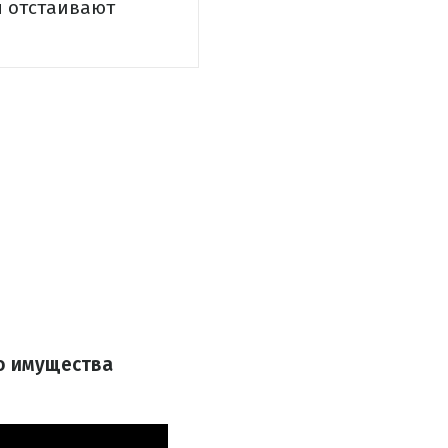
ы отстаивают
о имущества